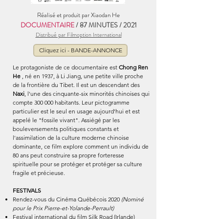
Réalisé et produit par Xiaodan He
DOCUMENTAIRE
/ 87 MINUTES / 2021
Distribué par Filmoption International
Cliquez ici - BANDE-ANNONCE
Le protagoniste de ce documentaire est
Chong Ren
He
, né en 1937, à Li Jiang, une petite ville proche
de la frontière du Tibet. Il est un descendant des
Naxi
, l'une des cinquante-six minorités chinoises qui
compte 300 000 habitants. Leur pictogramme
particulier est le seul en usage aujourd'hui et est
appelé le "fossile vivant". Assiégé par les
bouleversements politiques constants et
l'assimilation de la culture moderne chinoise
dominante, ce film explore comment un individu de
80 ans peut construire sa propre forteresse
spirituelle pour se protéger et protéger sa culture
fragile et précieuse.
FESTIVALS
Rendez-vous du Cinéma Québécois 2020
(Nominé
pour le Prix Pierre-et-Yolande-Perrault)
Festival international du film Silk Road (Irlande)