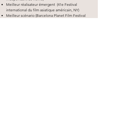
Meilleur réalisateur émergent
(41e Festival
international du film asiatique américain, NY)
Meilleur scénario (Barcelona Planet Film Festival
2019)
Meilleur drame nominé (Festival international du
film polonais 2019)
FESTIVALS
Festival du film asiatique (Los Angeles, Hollywood
2020)
Perspective canadienne (Cannes 2018)
21e Festival international du film de Shanghai 2018
Festival du Nouveau Cinéma à Montréal
ARTICLES
La cinéaste Xiaodan He apporte une perspective
rare au grand écran (CBC)
Nouveaux talents du cinéma canadien