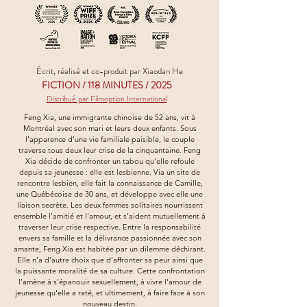
Écrit, réalisé et co-produit par Xiaodan He
FICTION
/ 118 MINUTES / 2025
Distribué par Filmoption International
Feng Xia, une immigrante chinoise de 52 ans, vit à
Montréal avec son mari et leurs deux enfants. Sous
l’apparence d’une vie familiale paisible, le couple
traverse tous deux leur crise de la cinquantaine. Feng
Xia décide de confronter un tabou qu'elle refoule
depuis sa jeunesse : elle est lesbienne. Via un site de
rencontre lesbien, elle fait la connaissance de Camille,
une Québécoise de 30 ans, et développe avec elle une
liaison secrète. Les deux femmes solitaires nourrissent
ensemble l'amitié et l'amour, et s’aident mutuellement à
traverser leur crise respective. Entre la responsabilité
envers sa famille et la délivrance passionnée avec son
amante, Feng Xia est habitée par un dilemme déchirant.
Elle n’a d’autre choix que d’affronter sa peur ainsi que
la puissante moralité de sa culture. Cette confrontation
l’amène à s’épanouir sexuellement, à vivre l'amour de
jeunesse qu'elle a raté, et ultimement, à faire face à son
nouveau destin.