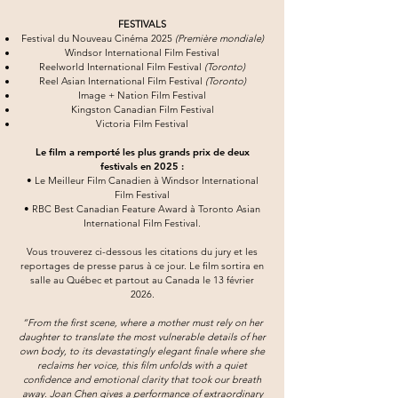
FESTIVALS
Festival du Nouveau Cinéma 2025
(Première mondiale)
Windsor International Film Festival
Reelworld International Film Festival
(Toronto)
Reel Asian International Film Festival
(Toronto)
Image + Nation Film Festival
Kingston Canadian Film Festival
Victoria Film Festival
Le film a remporté les plus grands prix de deux
festivals en 2025 :
• Le Meilleur Film Canadien à Windsor International
Film Festival
• RBC Best Canadian Feature Award à Toronto Asian
International Film Festival.
Vous trouverez ci-dessous les citations du jury et les
reportages de presse parus à ce jour. Le film sortira en
salle au Québec et partout au Canada le 13 février
2026.
“From the first scene, where a mother must rely on her
daughter to translate the most vulnerable details of her
own body, to its devastatingly elegant finale where she
reclaims her voice, this film unfolds with a quiet
confidence and emotional clarity that took our breath
away. Joan Chen gives a performance of extraordinary