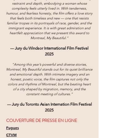
restraint and depth, embodying a woman whose
complexity feels utterly lived in. With tenderness,
humour, and fearless honesty, the film offers a love story
that feels both timeless and new — one that resists
familiar tropes in its portrayals of race, gender, and the
immigrant experience. It is with great admiration and
heartfelt appreciation that we present this award to
Montreal, My Beautiful.”
--- Jury du Windsor International Film Festival
2025
“Among this year’s powerful and diverse stories,
Montreal, My Beautiful stands out for its quiet brilliance
and emotional depth. With intimate imagery and an
honest, poetic voice, the film captures not only the
colors and rhythms of Montreal, but the beating heart
of a city shaped by migration, memory, and the
constant meeting of cultures.”
--- Jury du Toronto Asian Internation Film Festival
2025
COUVERTURE DE PRESSE EN LIGNE
Fugues
CTVM