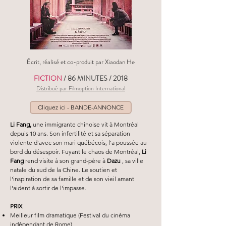
Écrit, réalisé et co-produit par Xiaodan He
FICTION
/ 86 MINUTES / 2018
Distribué par Filmoption International
Cliquez ici - BANDE-ANNONCE
Li Fang,
une immigrante chinoise vit à Montréal
depuis 10 ans. Son infertilité et sa séparation
violente d'avec son mari québécois, l'a poussée au
bord du désespoir. Fuyant le chaos de Montréal,
Li
Fang
rend visite à son grand-père à
Dazu
, sa ville
natale du sud de la Chine. Le soutien et
l'inspiration de sa famille et de son vieil amant
l'aident à sortir de l'impasse.
PRIX
Meilleur film dramatique (Festival du cinéma
indépendant de Rome
)